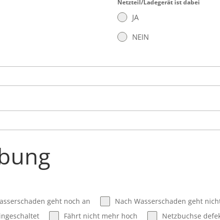
Netzteil/Ladegerät ist dabei
JA
NEIN
ibung
asserschaden geht noch an
Nach Wasserschaden geht nich
ngeschaltet
Fährt nicht mehr hoch
Netzbuchse defekt